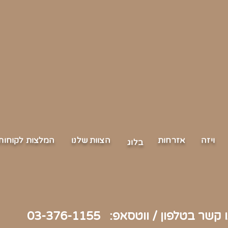
וי
זה
אזר
חות
הצוו
ת שלנו
המלצ
ות לקוחות
בלוג
שר בטלפון / ווטסאפ: 03-376-1155