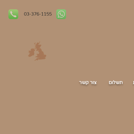
03-376-1155
תש
לום
צור ק
שר