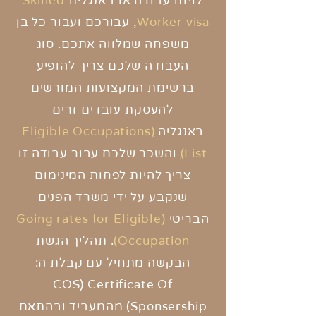
לויזת עבודה או באנגלית
Skilled
Worker visa
, עבורכם ועבור כל בן
משפחה
שמלווה אתכם. סוג
העבודה שלכם צריך להופיע
ברשימת
המקצועות המורשים
להעסקת עובדים זרים
באנגליה
(
Eligible Occupations
List
)
והשכר שלכם עבור עבודה זו
צריך להיות לפחות המינימום
שנקבע על ידי משרד
הפנים
הבריטי
(Going rates for Eligible
Occupation)
.
תהליך
הגשת
הבקשה מתחיל עם קבלת
ה:
COS)
Certificate Of
Sponsership)
מהמעביד ובהתאם