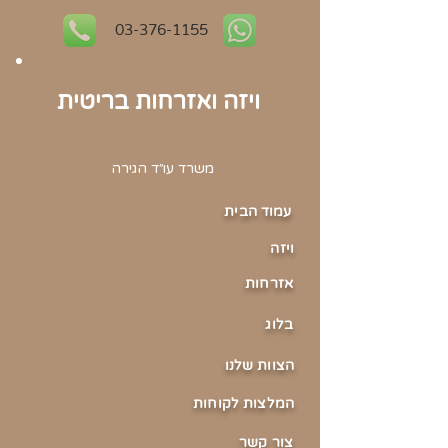
03-376-1155
ויזה ואזרחות בריטית
משרד עו״ד הגירה
עמוד הבית
וי
זה
אזר
חות
בלוג
הצוו
ת שלנו
המלצ
ות לקוחות
צור ק
שר