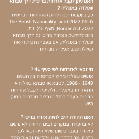
האם ניתן לקבל אזרחות בריטית דרך סבתא
שנולדה באנגליה​ ?
כן, בעקבות תיקון לחוק האזרחות הבריטית
משנת 2022 (The British Nationality and
Border Act 2022, סעיף 4L), ניתן
כיום להירשם כאזרח בריטי גם דרך סבתא
שנולדה באנגליה, אם בעבר הזכות הזאת
נשללה עקב אפלייה מגדרית.
מי זכאי לאזרחות לפי סעיף 4L​ ?
אנשים שנולדו מחוץ לבריטניה בין השנים
1949 - 1988
, לסבא או סבתא שנולדו או
התאזרחו באנגליה, ולא יכלו לקבל אזרחות
בריטית בעבר בגלל מגבלות מגדריות בחוק
הישן.
האם ההורה חייב להיות אזרח בריטי​ ?
לא בהכרח, במקרים רבים ההורה לא נרשם
כאזרח בעבר משום שלא היה זכאי לכך
בזמנו, אך הדבר אינו שולל את זכאות הילד