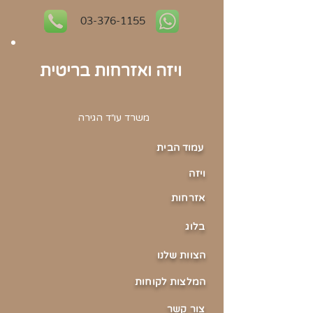
03-376-1155
ויזה ואזרחות בריטית
משרד עו״ד הגירה
עמוד הבית
וי
זה
אזר
חות
בלוג
הצוו
ת שלנו
המלצ
ות לקוחות
צור ק
שר