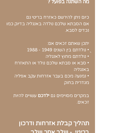
מה השתנה בפועל​ ?
כיום ניתן להירשם כאזרח בריטי גם
אם
הסבתא שלכם נולדה באנגליה
בדיוק כמו
נכדים לסבא.
יתכן שאתם זכאים אם:
ֻֻֻ• נולדתם בין השנים
1949 - 1988
• נולדתם מחוץ לאנגליה
• סבא או סבתא שלכם נולד או התאזרח
באנגליה
• נמנעה מכם בעבר אזרחות עקב אפליה
מגדרית בחוק
במקרים מסויימים גם
ילדכם
עשויים להיות
זכאים.
תהליך קבלת אזרחות ודרכון
בריטי - שלב אחר שלב