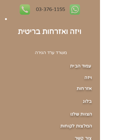
03-376-1155
ויזה ואזרחות בריטית
משרד עו״ד הגירה
עמוד הבית
וי
זה
אזר
חות
בלוג
הצוו
ת שלנו
המלצ
ות לקוחות
צור ק
שר