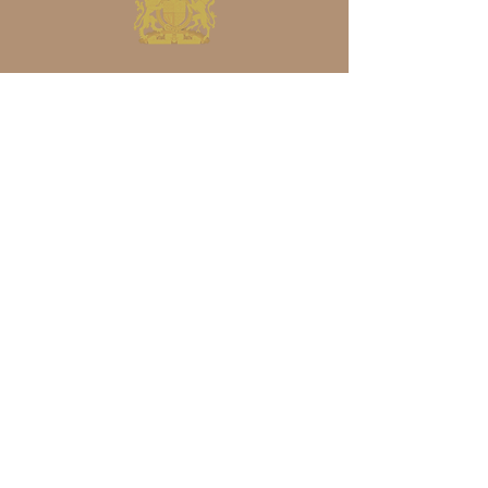
ויזה ואזרחות בריטית
משרד עו״ד הגירה
טלפון
/
ווטסאפ
:
972-3-376-1155+
אימייל: contact@ukvisaandnationality.co.il
כתובת:
61 Greenhill Main Road, Sheffield
S8 7RE