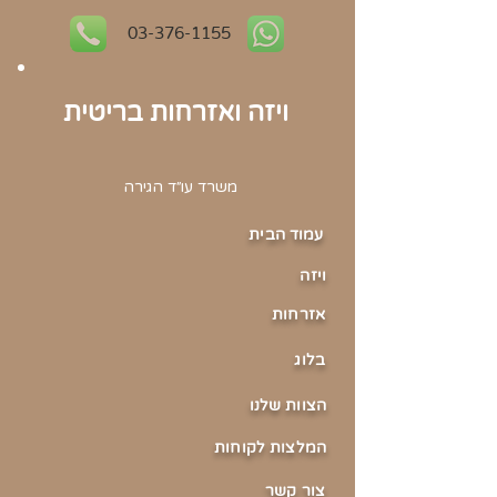
03-376-1155
ויזה ואזרחות בריטית
משרד עו״ד הגירה
עמוד הבית
וי
זה
אזר
חות
בלוג
הצוו
ת שלנו
המלצ
ות לקוחות
צור ק
שר